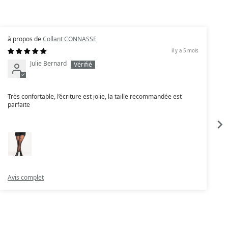
Collant CONNASSE
il y a 5 mois
Julie Bernard
Très confortable, l’écriture est jolie, la taille recommandée est
J
parfaite
Avis complet
A