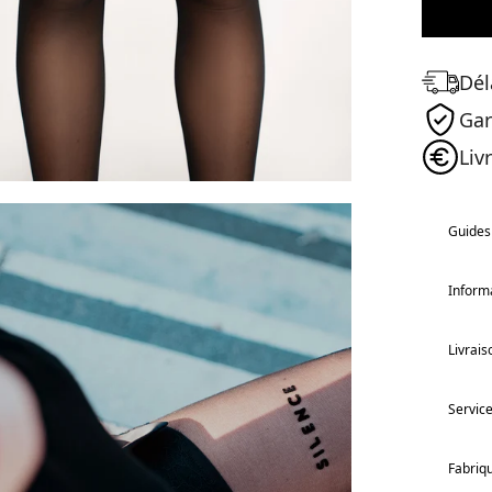
Dél
Gar
Liv
Guides 
Informa
Livrais
Service
Fabriq