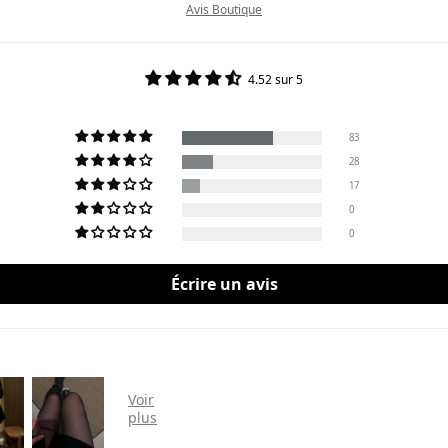
Avis Boutique
4.52 sur 5
83
28
17
0
0
Écrire un avis