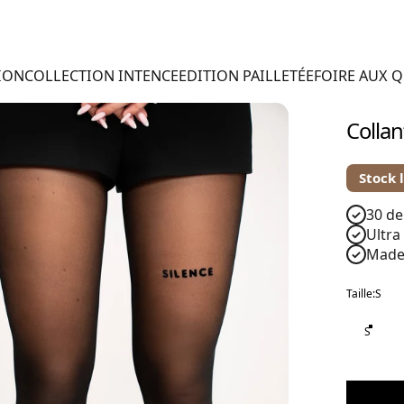
ION
COLLECTION INTENCE
EDITION PAILLETÉE
FOIRE AUX 
Collan
Stock 
30 de
✓
Ultra
✓
Made 
✓
Taille
Taille:
S
S