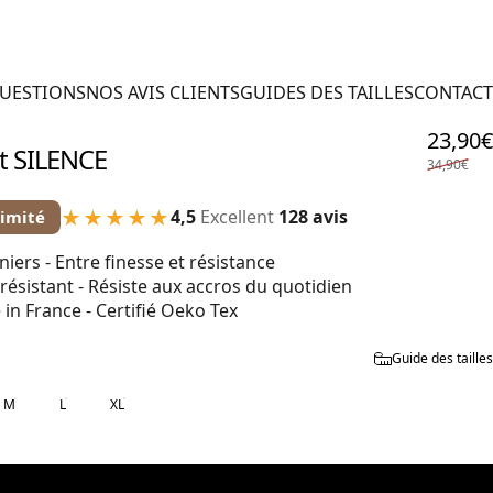
QUESTIONS
NOS AVIS CLIENTS
GUIDES DES TAILLES
CONTACT
23,90€
t
SILENCE
34,90€
★★★★★
4,5
Excellent
128 avis
limité
niers - Entre finesse et résistance
 résistant - Résiste aux accros du quotidien
in France - Certifié Oeko Tex
Guide des tailles
M
L
XL