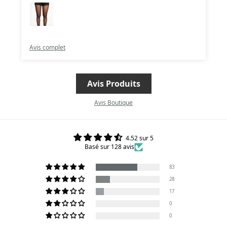
Avis complet
A
Avis Produits
Avis Boutique
4.52 sur 5
Basé sur 128 avis
83
28
17
0
0