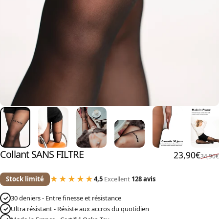
Collant
SANS
FILTRE
Prix promo
Prix habitu
23,90€
34,90€
★★★★★
Stock limité
4,5
Excellent
128 avis
✓
30 deniers - Entre finesse et résistance
✓
Ultra résistant - Résiste aux accros du quotidien