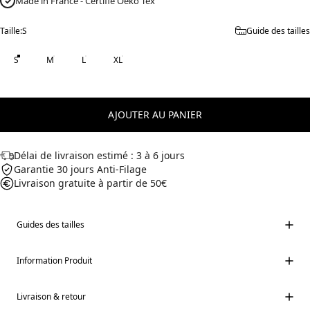
✓
Made in France - Certifié Oeko Tex
Taille
Taille:
S
Guide des tailles
S
M
L
XL
AJOUTER AU PANIER
Délai de livraison estimé : 3 à 6 jours
Garantie 30 jours Anti-Filage
Livraison gratuite à partir de 50€
Guides des tailles
Information Produit
Livraison & retour