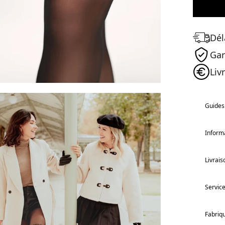
Dél
Gar
Liv
Guides 
Informa
Livrais
Service
Fabriq