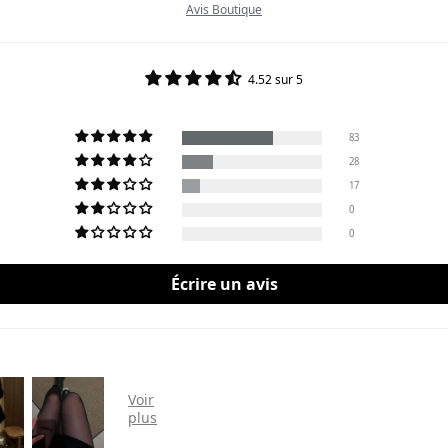
Avis Boutique
4.52 sur 5
83
28
17
0
0
Écrire un avis