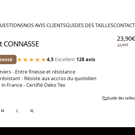
QUESTIONS
NOS AVIS CLIENTS
GUIDES DES TAILLES
CONTACT
23,90€
t
CONNASSE
34,90€
★★★★★
4,5
Excellent
128 avis
limité
niers - Entre finesse et résistance
 résistant - Résiste aux accros du quotidien
in France - Certifié Oeko Tex
Guide des tailles
M
L
XL