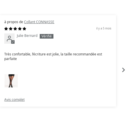
Collant CONNASSE
il y a 5 mois
Julie Bernard
Très confortable, l’écriture est jolie, la taille recommandée est
J
parfaite
Avis complet
A