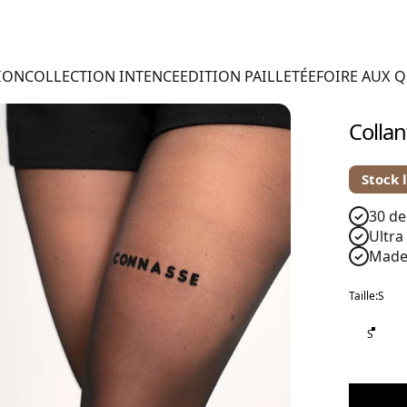
ION
COLLECTION INTENCE
EDITION PAILLETÉE
FOIRE AUX 
Collan
Stock 
30 de
✓
Ultra
✓
Made 
✓
Taille
Taille:
S
S